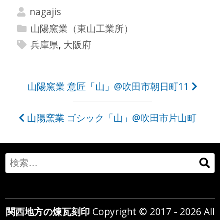
nagajis
山陽窯業（東山工業所）
兵庫県
,
大阪府
投
山陽窯業 意匠「山」@吹田市朝日町11
稿
山陽窯業 ゴシック「山」@吹田市片山町
ナ
ビ
ゲ
Search
ー
for:
シ
関西地方の煉瓦刻印
Copyright © 2017 - 2026 All
ョ