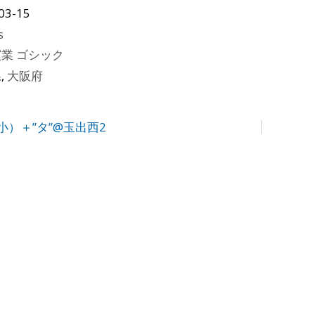
03-15
s
業 ゴシック
県
,
大阪府
小）＋”タ”@玉出西2