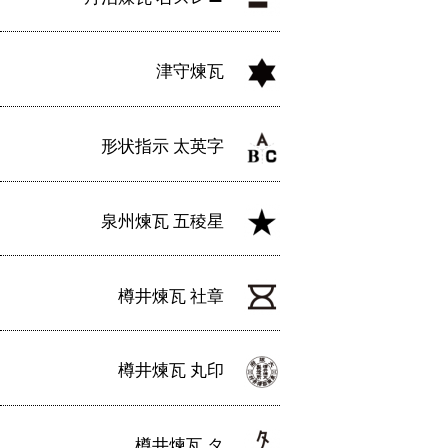
津守煉瓦
形状指示 太英字
泉州煉瓦 五稜星
樽井煉瓦 社章
樽井煉瓦 丸印
樽井煉瓦 タ