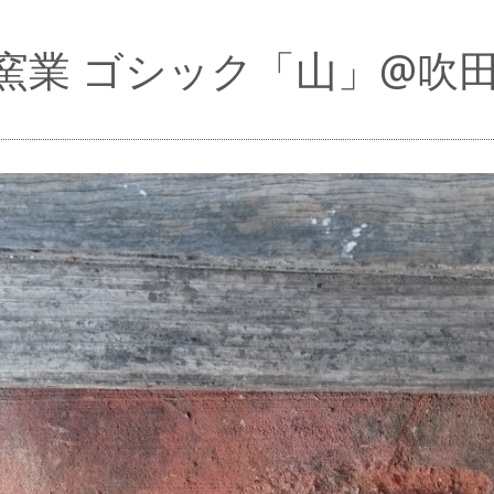
窯業 ゴシック「山」@吹