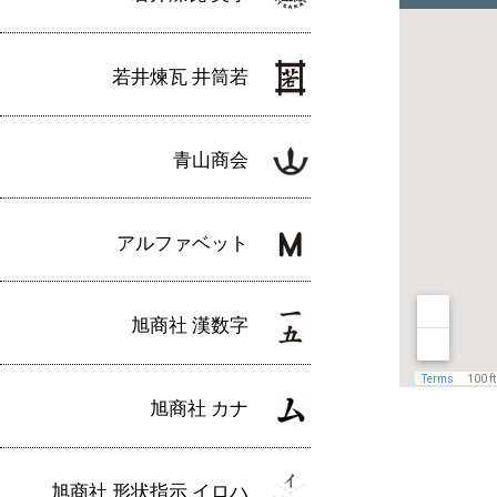
若井煉瓦 井筒若
青山商会
アルファベット
旭商社 漢数字
旭商社 カナ
旭商社 形状指示 イロハ