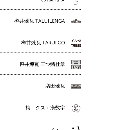
樽井煉瓦 TALUILENGA
樽井煉瓦 TARUI.GO
樽井煉瓦 三つ鱗社章
増田煉瓦
梅＋クス＋漢数字
／・＿