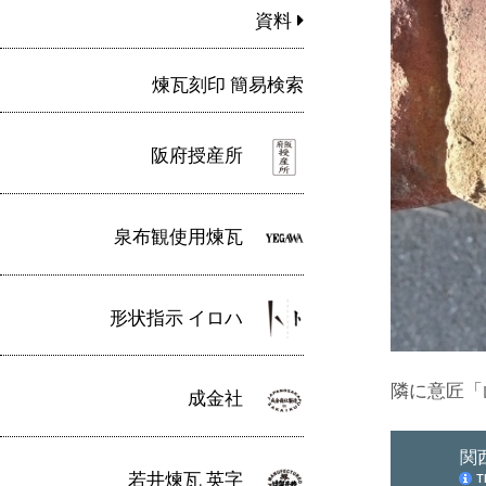
資料
煉瓦刻印 簡易検索
阪府授産所
泉布観使用煉瓦
形状指示 イロハ
隣に意匠「
成金社
若井煉瓦 英字