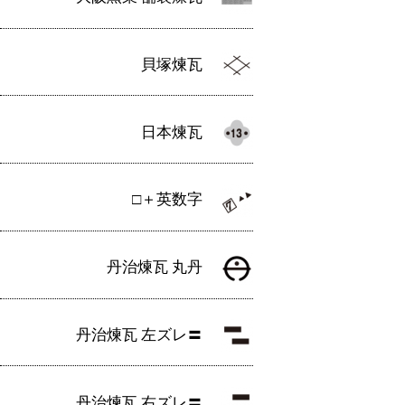
貝塚煉瓦
日本煉瓦
□＋英数字
丹治煉瓦 丸丹
丹治煉瓦 左ズレ〓
丹治煉瓦 右ズレ〓