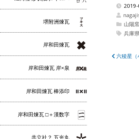
2019-
nagaji
堺附洲煉瓦
山陽窯
兵庫
岸和田煉瓦
投
六稜星（
稿
岸和田煉瓦 岸×泉
ナ
ビ
岸和田煉瓦 棒添印
ゲ
ー
岸和田煉瓦 □＋漢数字
シ
ョ
共立社？ 五光丸