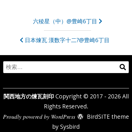
投
六稜星（中）@豊崎6丁目
稿
日本煉瓦 漢数字十二?@豊崎6丁目
ナ
ビ
ゲ
Search
ー
for:
シ
関西地方の煉瓦刻印
Copyright © 2017 - 2026 All
ョ
Rights Reserved.
ン
Proudly powered by WordPress
BirdSITE theme
by
Sysbird