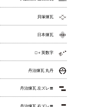
貝塚煉瓦
日本煉瓦
□＋英数字
丹治煉瓦 丸丹
丹治煉瓦 左ズレ〓
丹治煉瓦 右ズレ〓