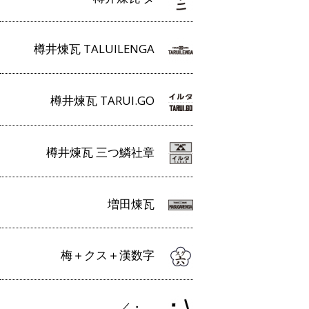
樽井煉瓦 TALUILENGA
樽井煉瓦 TARUI.GO
樽井煉瓦 三つ鱗社章
増田煉瓦
梅＋クス＋漢数字
／・＿