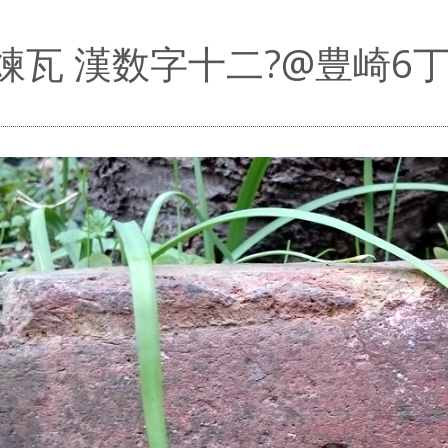
煉瓦 漢数字十二?@豊崎6