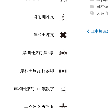
日本
大阪
堺附洲煉瓦
投
日本煉瓦
岸和田煉瓦
稿
ナ
岸和田煉瓦 岸×泉
ビ
ゲ
岸和田煉瓦 棒添印
ー
シ
岸和田煉瓦 □＋漢数字
ョ
ン
共立社？ 五光丸