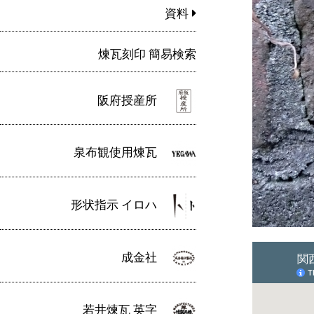
資料
煉瓦刻印 簡易検索
阪府授産所
泉布観使用煉瓦
形状指示 イロハ
成金社
若井煉瓦 英字