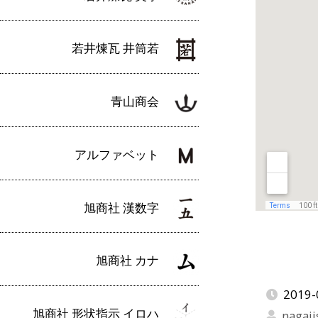
若井煉瓦 井筒若
青山商会
アルファベット
旭商社 漢数字
旭商社 カナ
2019-
旭商社 形状指示 イロハ
nagaji