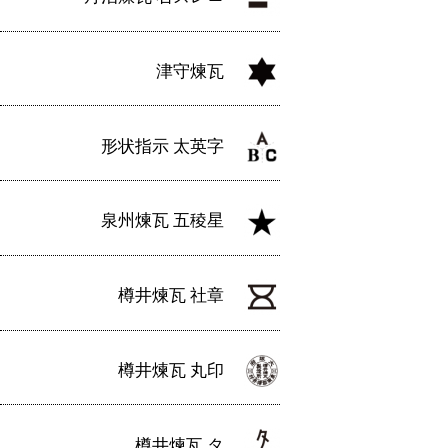
津守煉瓦
形状指示 太英字
泉州煉瓦 五稜星
樽井煉瓦 社章
樽井煉瓦 丸印
樽井煉瓦 タ