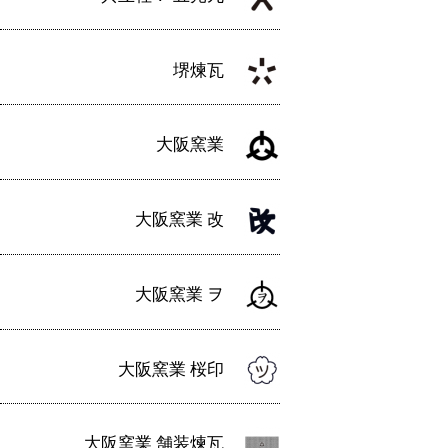
堺煉瓦
大阪窯業
大阪窯業 改
大阪窯業 ヲ
大阪窯業 桜印
大阪窯業 舗装煉瓦