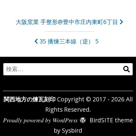
投
大阪窯業 手整形@豊中市庄内東町6丁目
稿
35 播煉三本線（逆） 5
ナ
ビ
ゲ
Search
ー
for:
シ
関西地方の煉瓦刻印
Copyright © 2017 - 2026 All
ョ
Rights Reserved.
ン
Proudly powered by WordPress
BirdSITE theme
by
Sysbird