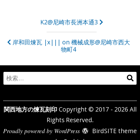
投
K2@尼崎市長洲本通3
稿
岸和田煉瓦 |x||| on 機械成形@尼崎市西大
ナ
物町4
ビ
ゲ
Search
ー
for:
シ
ョ
関西地方の煉瓦刻印
Copyright © 2017 - 2026 All
ン
Rights Reserved.
Proudly powered by WordPress
BirdSITE theme