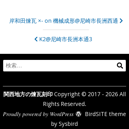
投
岸和田煉瓦 ×- on 機械成形@尼崎市長洲西通
稿
K2@尼崎市長洲本通3
ナ
ビ
ゲ
Search
ー
for:
シ
関西地方の煉瓦刻印
Copyright © 2017 - 2026 All
ョ
Rights Reserved.
ン
Proudly powered by WordPress
BirdSITE theme
by
Sysbird