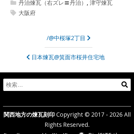
丹治煉瓦（右ズレ〓丹治）
,
津守煉瓦
大阪府
投
/@中桜塚2丁目
稿
日本煉瓦@箕面市桜井住宅地
ナ
ビ
ゲ
Search
ー
for:
シ
関西地方の煉瓦刻印
Copyright © 2017 - 2026 All
ョ
Rights Reserved.
ン