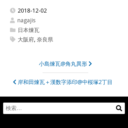
2018-12-02
nagajis
日本煉瓦
大阪府
,
奈良県
投
小島煉瓦@角丸異形
稿
岸和田煉瓦＋漢数字添印@中桜塚2丁目
ナ
ビ
ゲ
Search
ー
for: