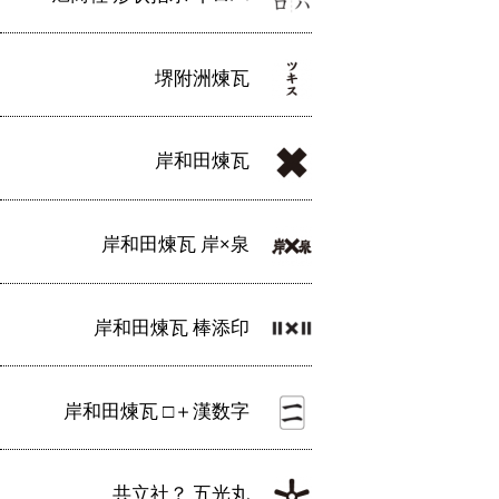
堺附洲煉瓦
岸和田煉瓦
岸和田煉瓦 岸×泉
岸和田煉瓦 棒添印
岸和田煉瓦 □＋漢数字
共立社？ 五光丸