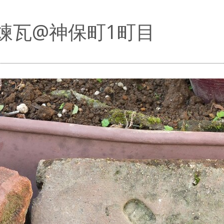
煉瓦@神保町1町目