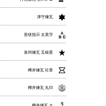
津守煉瓦
形状指示 太英字
泉州煉瓦 五稜星
樽井煉瓦 社章
樽井煉瓦 丸印
樽井煉瓦 タ