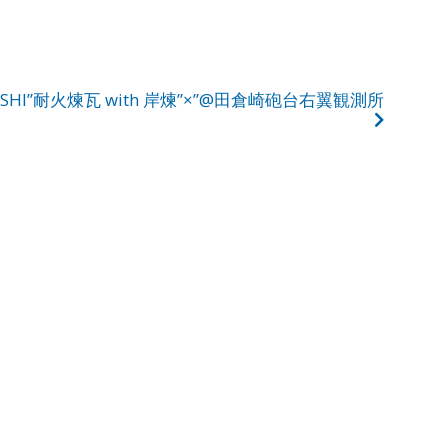
UISHI”耐火煉瓦 with 岸煉”×”@田倉崎砲台右翼観測所