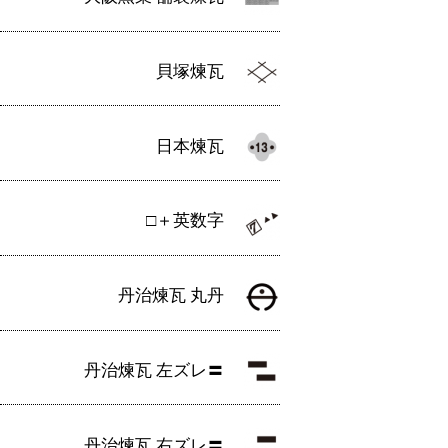
貝塚煉瓦
日本煉瓦
□＋英数字
丹治煉瓦 丸丹
丹治煉瓦 左ズレ〓
丹治煉瓦 右ズレ〓