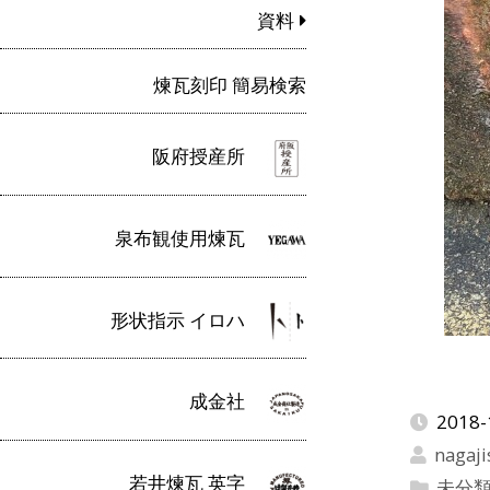
資料
煉瓦刻印 簡易検索
阪府授産所
泉布観使用煉瓦
形状指示 イロハ
成金社
2018-
nagaji
若井煉瓦 英字
未分