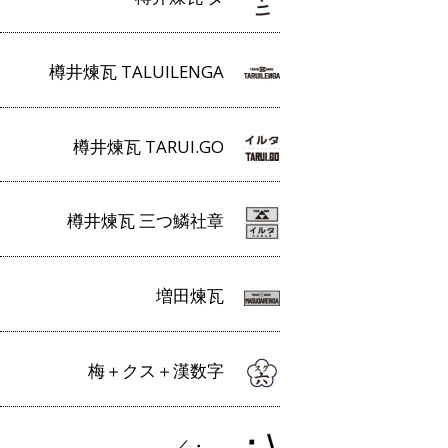
樽井煉瓦 TALUILENGA
樽井煉瓦 TARUI.GO
樽井煉瓦 三つ鱗社章
増田煉瓦
梅＋クス＋漢数字
／・＿