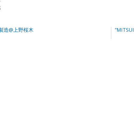
都
製造@上野桜木
”MITS