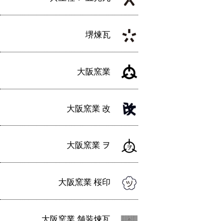
堺煉瓦
大阪窯業
大阪窯業 改
大阪窯業 ヲ
大阪窯業 桜印
大阪窯業 舗装煉瓦