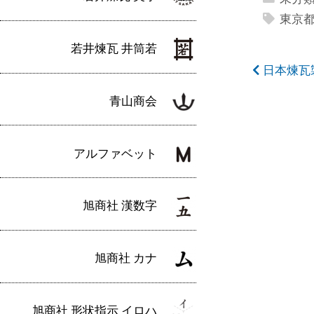
東京
若井煉瓦 井筒若
投
日本煉瓦
稿
青山商会
ナ
ビ
アルファベット
ゲ
ー
旭商社 漢数字
シ
ョ
旭商社 カナ
ン
旭商社 形状指示 イロハ