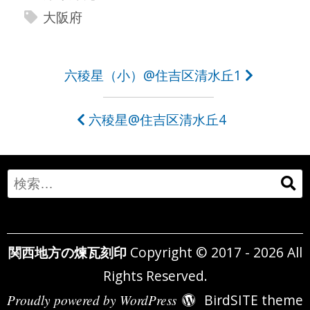
大阪府
投
六稜星（小）@住吉区清水丘1
稿
六稜星@住吉区清水丘4
ナ
ビ
ゲ
Search
ー
for:
シ
関西地方の煉瓦刻印
Copyright © 2017 - 2026 All
ョ
Rights Reserved.
ン
Proudly powered by WordPress
BirdSITE theme