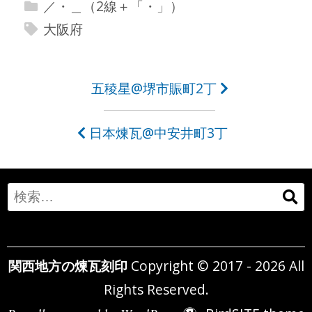
／・＿（2線＋「・」）
大阪府
投
五稜星@堺市賑町2丁
稿
日本煉瓦@中安井町3丁
ナ
ビ
ゲ
Search
ー
for:
シ
関西地方の煉瓦刻印
Copyright © 2017 - 2026 All
ョ
Rights Reserved.
ン