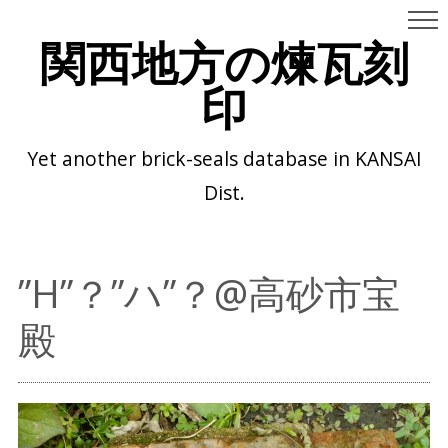
関西地方の煉瓦刻
印
Yet another brick-seals database in KANSAI
Dist.
”H”？”ハ”？@高砂市宝
殿