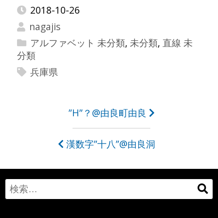
2018-10-26
nagajis
アルファベット 未分類
,
未分類
,
直線 未
分類
兵庫県
投
”H”？@由良町由良
稿
漢数字”十八”@由良洞
ナ
ビ
ゲ
Search
ー
for: