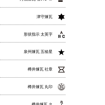
津守煉瓦
形状指示 太英字
泉州煉瓦 五稜星
樽井煉瓦 社章
樽井煉瓦 丸印
樽井煉瓦 タ