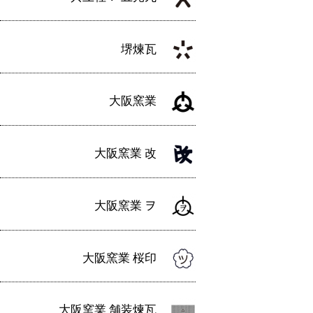
堺煉瓦
大阪窯業
大阪窯業 改
大阪窯業 ヲ
大阪窯業 桜印
大阪窯業 舗装煉瓦