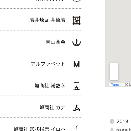
若井煉瓦 井筒若
青山商会
アルファベット
旭商社 漢数字
旭商社 カナ
2018-
旭商社 形状指示 イロハ
nagaji