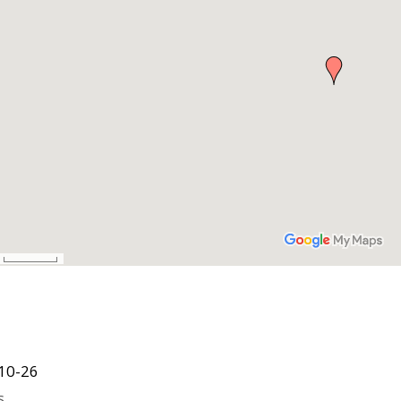
10-26
s