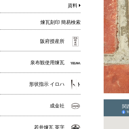
資料
煉瓦刻印 簡易検索
阪府授産所
泉布観使用煉瓦
形状指示 イロハ
成金社
若井煉瓦 英字