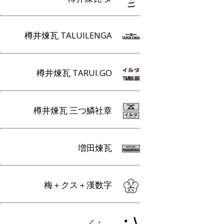
樽井煉瓦 TALUILENGA
樽井煉瓦 TARUI.GO
樽井煉瓦 三つ鱗社章
増田煉瓦
梅＋クス＋漢数字
／・＿