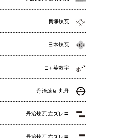
貝塚煉瓦
日本煉瓦
□＋英数字
丹治煉瓦 丸丹
丹治煉瓦 左ズレ〓
丹治煉瓦 右ズレ〓