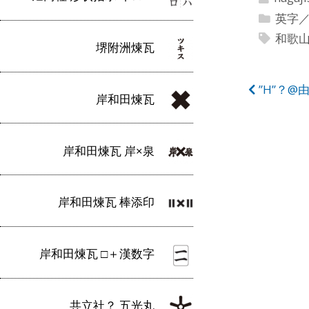
英字
和歌
堺附洲煉瓦
投
”H”？@
岸和田煉瓦
稿
ナ
岸和田煉瓦 岸×泉
ビ
ゲ
岸和田煉瓦 棒添印
ー
シ
岸和田煉瓦 □＋漢数字
ョ
ン
共立社？ 五光丸