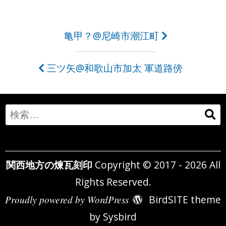
投
亀甲？@尼崎市潮江町
稿
三ツ矢@和歌山市加太 軍道路傍
ナ
ビ
ゲ
Search
ー
for:
シ
関西地方の煉瓦刻印
Copyright © 2017 - 2026 All
ョ
Rights Reserved.
ン
Proudly powered by WordPress
BirdSITE theme
by
Sysbird