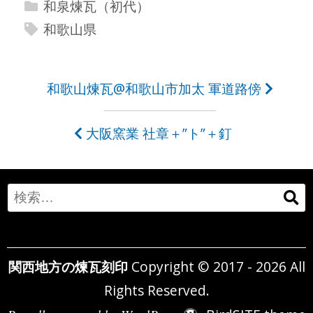
和泉煉瓦（初代）
和歌山県
投
和歌山煉瓦@和歌山市加太 軍道路傍
稿
大阪窯業 社章＋”ト”＋釘
ナ
ビ
ゲ
Search
ー
for:
シ
関西地方の煉瓦刻印
Copyright © 2017 - 2026 All
ョ
Rights Reserved.
ン