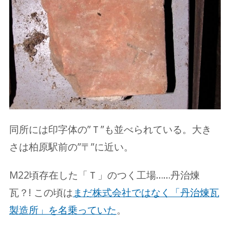
同所には印字体の”Ｔ”も並べられている。大き
さは柏原駅前の”〒”に近い。
M22頃存在した「Ｔ」のつく工場……丹治煉
瓦？! この頃は
まだ株式会社ではなく「丹治煉瓦
製造所」を名乗っていた
。