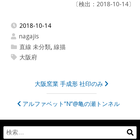
〔検出：2018-10-14〕
2018-10-14
nagajis
直線 未分類
,
線描
大阪府
投
大阪窯業 手成形 社印のみ
稿
アルファベット”N”@亀の瀬トンネル
ナ
ビ
ゲ
Search