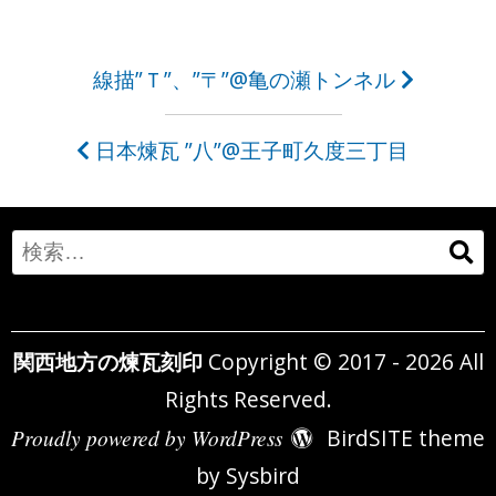
投
線描”Ｔ”、”〒”@亀の瀬トンネル
稿
日本煉瓦 ”八”@王子町久度三丁目
ナ
ビ
ゲ
Search
ー
for:
シ
関西地方の煉瓦刻印
Copyright © 2017 - 2026 All
ョ
Rights Reserved.
ン
Proudly powered by WordPress
BirdSITE theme
by
Sysbird