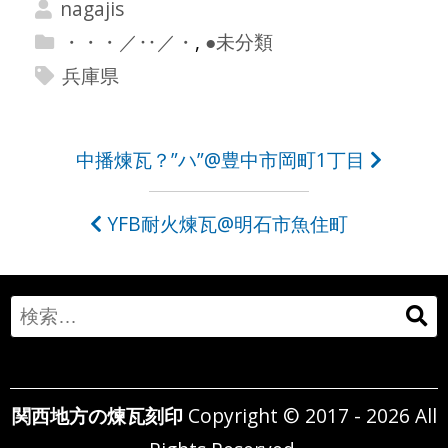
nagajis
・・・／‥／・
,
●未分類
兵庫県
投
中播煉瓦？”ハ”@豊中市岡町1丁目
稿
YFB耐火煉瓦@明石市魚住町
ナ
ビ
ゲ
Search
ー
for:
シ
関西地方の煉瓦刻印
Copyright © 2017 - 2026 All
ョ