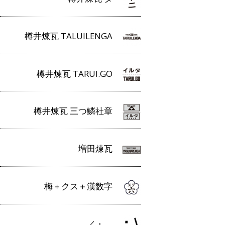
樽井煉瓦 TALUILENGA
樽井煉瓦 TARUI.GO
樽井煉瓦 三つ鱗社章
増田煉瓦
梅＋クス＋漢数字
／・＿