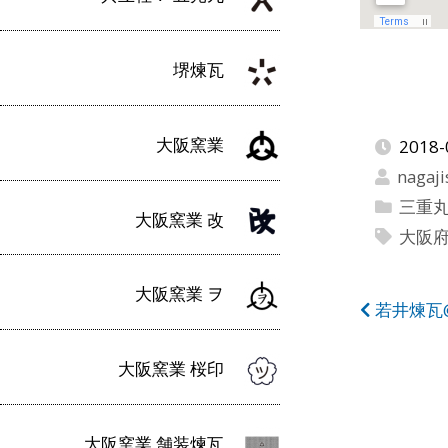
堺煉瓦
大阪窯業
2018-
nagaji
三重丸
大阪窯業 改
大阪
大阪窯業 ヲ
投
若井煉瓦
稿
大阪窯業 桜印
ナ
ビ
大阪窯業 舗装煉瓦