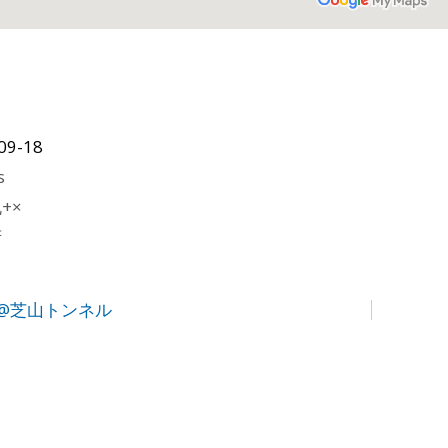
09-18
s
+×
府
@芝山トンネル