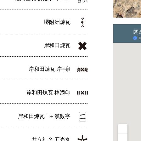
堺附洲煉瓦
岸和田煉瓦
岸和田煉瓦 岸×泉
岸和田煉瓦 棒添印
岸和田煉瓦 □＋漢数字
共立社？ 五光丸