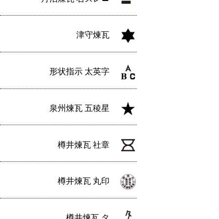
津守煉瓦
形状指示 太英字
泉州煉瓦 五稜星
樽井煉瓦 社章
樽井煉瓦 丸印
樽井煉瓦 タ