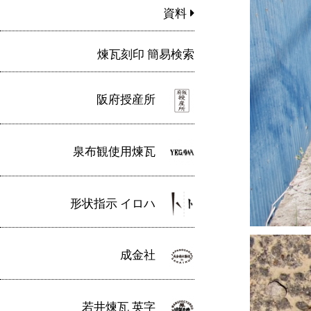
資料
煉瓦刻印 簡易検索
阪府授産所
泉布観使用煉瓦
形状指示 イロハ
成金社
若井煉瓦 英字