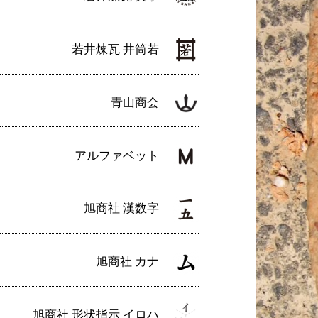
若井煉瓦 井筒若
青山商会
アルファベット
旭商社 漢数字
旭商社 カナ
旭商社 形状指示 イロハ