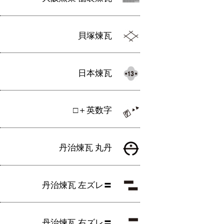
ゲ
ー
貝塚煉瓦
シ
ョ
日本煉瓦
ン
□＋英数字
丹治煉瓦 丸丹
丹治煉瓦 左ズレ〓
丹治煉瓦 右ズレ〓