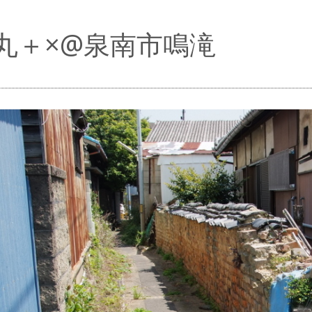
丸＋×@泉南市鳴滝