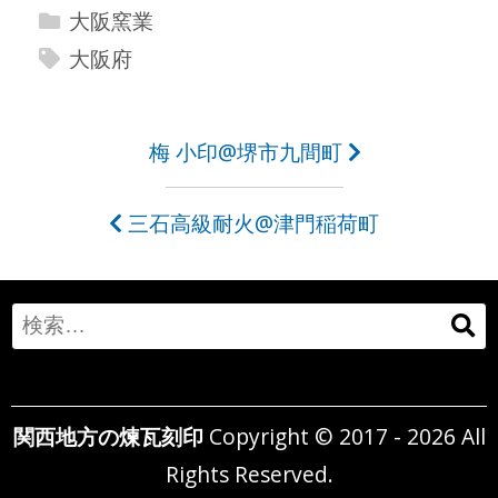
大阪窯業
大阪府
投
梅 小印@堺市九間町
稿
三石高級耐火@津門稲荷町
ナ
ビ
ゲ
Search
ー
for:
シ
関西地方の煉瓦刻印
Copyright © 2017 - 2026 All
ョ
Rights Reserved.
ン