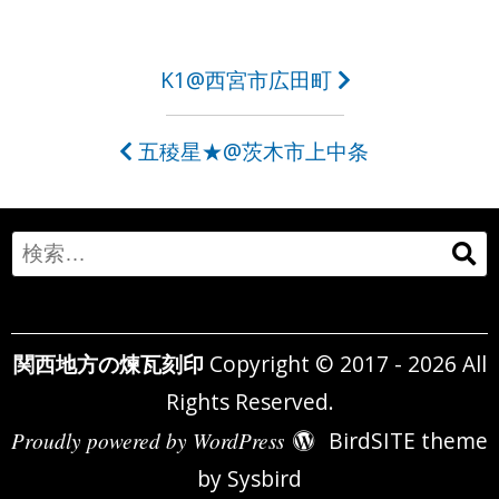
投
K1@西宮市広田町
稿
五稜星★@茨木市上中条
ナ
ビ
ゲ
Search
ー
for:
シ
関西地方の煉瓦刻印
Copyright © 2017 - 2026 All
ョ
Rights Reserved.
ン
Proudly powered by WordPress
BirdSITE theme
by
Sysbird