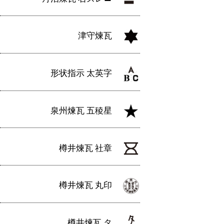
津守煉瓦
形状指示 太英字
泉州煉瓦 五稜星
樽井煉瓦 社章
樽井煉瓦 丸印
樽井煉瓦 タ