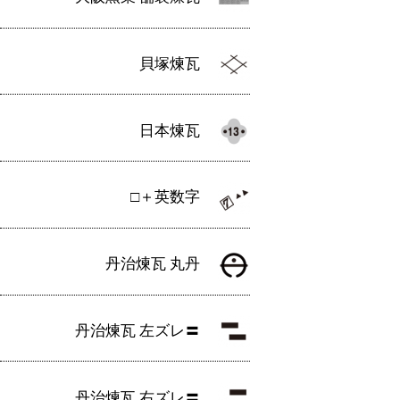
貝塚煉瓦
日本煉瓦
□＋英数字
丹治煉瓦 丸丹
丹治煉瓦 左ズレ〓
丹治煉瓦 右ズレ〓