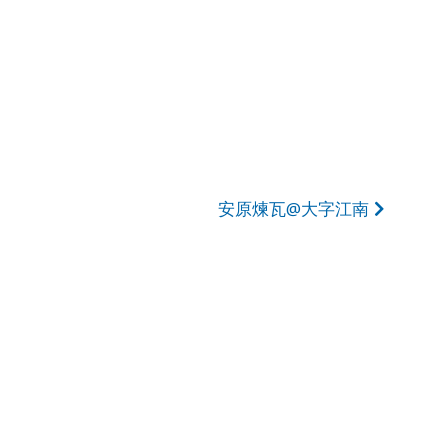
安原煉瓦@大字江南