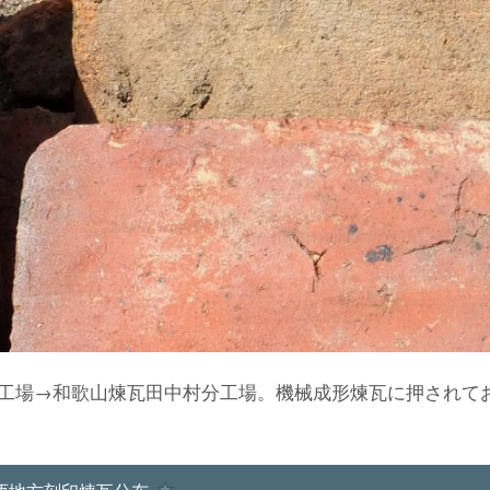
工場→和歌山煉瓦田中村分工場。機械成形煉瓦に押されて