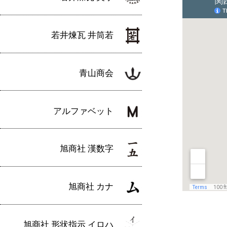
若井煉瓦 井筒若
青山商会
アルファベット
旭商社 漢数字
旭商社 カナ
旭商社 形状指示 イロハ