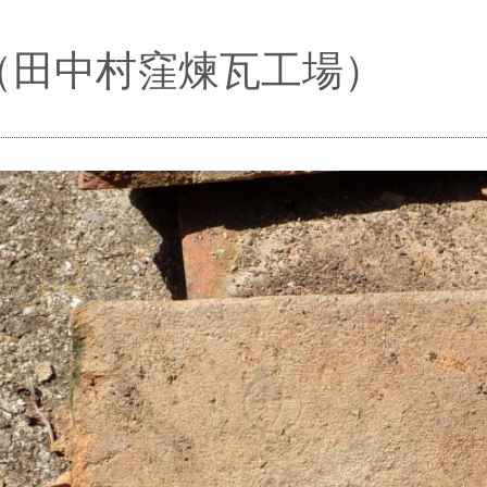
（田中村窪煉瓦工場）