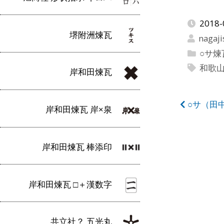
2018-
堺附洲煉瓦
nagaji
○サ煉
和歌
岸和田煉瓦
投
○サ（田
岸和田煉瓦 岸×泉
稿
ナ
岸和田煉瓦 棒添印
ビ
ゲ
岸和田煉瓦 □＋漢数字
ー
シ
共立社？ 五光丸