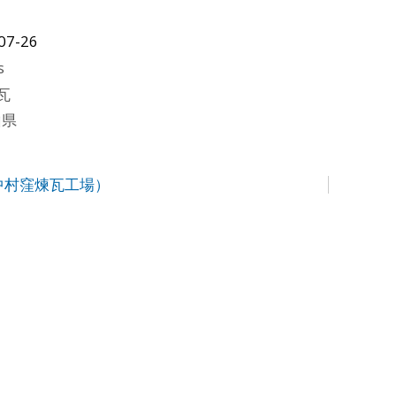
07-26
s
瓦
山県
中村窪煉瓦工場）