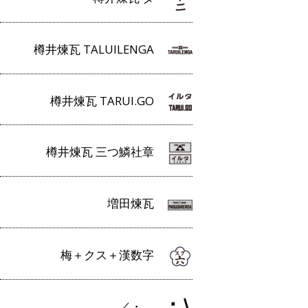
樽井煉瓦 TALUILENGA
樽井煉瓦 TARUI.GO
樽井煉瓦 三つ鱗社章
増田煉瓦
梅＋クス＋漢数字
／・＿