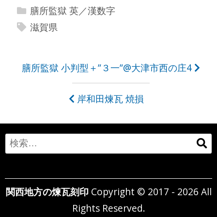
膳所監獄 英／漢数字
滋賀県
投
膳所監獄 小判型＋”３一”@大津市西の庄4
稿
岸和田煉瓦 焼損
ナ
ビ
ゲ
Search
ー
for:
シ
関西地方の煉瓦刻印
Copyright © 2017 - 2026 All
ョ
Rights Reserved.
ン