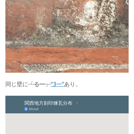
同じ壁に
「る一」
“3一”
あり。