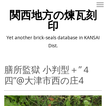
関西地方の煉瓦刻
印
Yet another brick-seals database in KANSAI
Dist.
膳所監獄 小判型＋”４
四”@大津市西の庄4