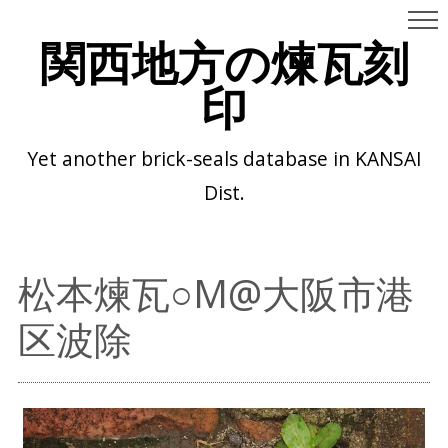
関西地方の煉瓦刻
印
Yet another brick-seals database in KANSAI
Dist.
松本煉瓦○M@大阪市港
区波除