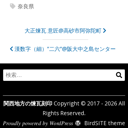
奈良県
投
大正煉瓦 意匠@高砂市阿弥陀町
稿
漢数字（細）”二六”@阪大中之島センター
ナ
ビ
ゲ
Search
ー
for:
シ
関西地方の煉瓦刻印
Copyright © 2017 - 2026 All
ョ
Rights Reserved.
ン
Proudly powered by WordPress
BirdSITE theme