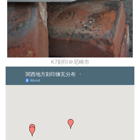
K7刻印＠尼崎市