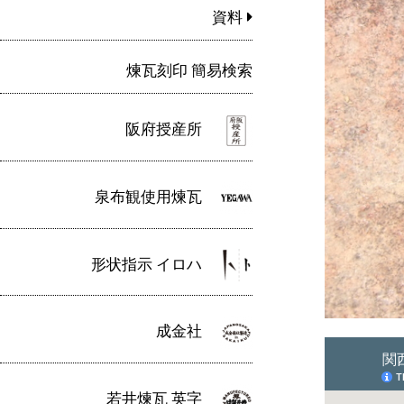
資料
煉瓦刻印 簡易検索
阪府授産所
泉布観使用煉瓦
形状指示 イロハ
成金社
若井煉瓦 英字