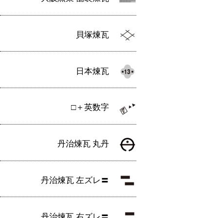
貝塚煉瓦
日本煉瓦
□＋英数字
丹治煉瓦 丸丹
丹治煉瓦 左ズレ〓
丹治煉瓦 右ズレ〓