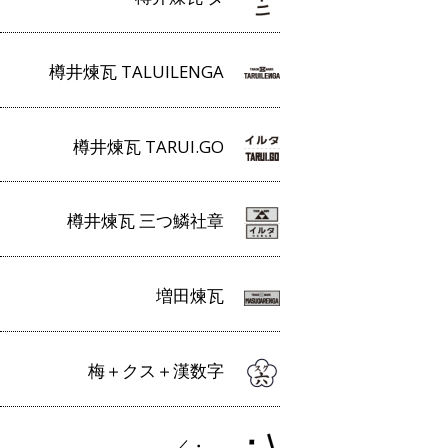
樽井煉瓦 TALUILENGA
樽井煉瓦 TARUI.GO
樽井煉瓦 三つ鱗社章
増田煉瓦
梅＋クス＋漢数字
／・＿