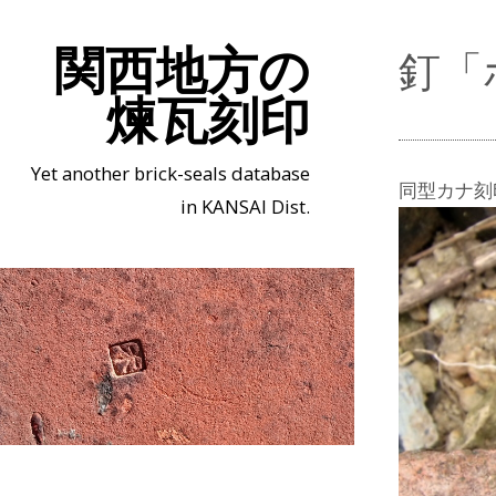
関西地方の
釘「
煉瓦刻印
Yet another brick-seals database
同型カナ刻
in KANSAI Dist.