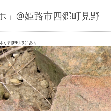
ホ」@姫路市四郷町見野
印が四郷町域にあり