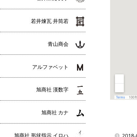
若井煉瓦 井筒若
青山商会
アルファベット
旭商社 漢数字
旭商社 カナ
旭商社 形状指示 イロハ
2018-