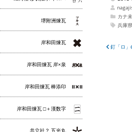
nagaji
カナ
堺附洲煉瓦
兵庫
岸和田煉瓦
投
釘「ロ」
稿
岸和田煉瓦 岸×泉
ナ
ビ
岸和田煉瓦 棒添印
ゲ
ー
岸和田煉瓦 □＋漢数字
シ
ョ
共立社？ 五光丸