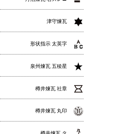
津守煉瓦
形状指示 太英字
泉州煉瓦 五稜星
樽井煉瓦 社章
樽井煉瓦 丸印
樽井煉瓦 タ