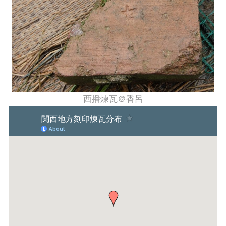
西播煉瓦＠香呂