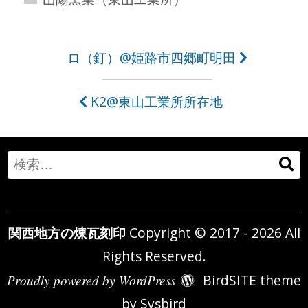
投
ロ（釘）@姫路市四郷町明田
稿
K2@東山工業所所在地
ナ
ビ
ゲ
Search
ー
for:
シ
関西地方の煉瓦刻印
Copyright © 2017 - 2026 All
ョ
Rights Reserved.
ン
Proudly powered by WordPress
BirdSITE theme
by
Sysbird