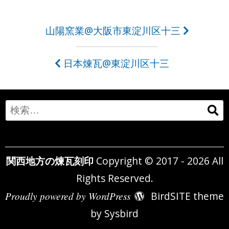
投
山陽窯業@大阪市東淀川区十三
稿
日本煉瓦@東淀川区十三
ナ
ビ
ゲ
Search
ー
for:
シ
関西地方の煉瓦刻印
Copyright © 2017 - 2026 All
ョ
Rights Reserved.
ン
Proudly powered by WordPress
BirdSITE theme
by
Sysbird