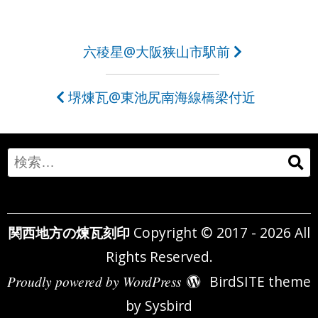
投
六稜星@大阪狭山市駅前
稿
堺煉瓦@東池尻南海線橋梁付近
ナ
ビ
ゲ
Search
ー
for:
シ
関西地方の煉瓦刻印
Copyright © 2017 - 2026 All
ョ
Rights Reserved.
ン
Proudly powered by WordPress
BirdSITE theme
by
Sysbird