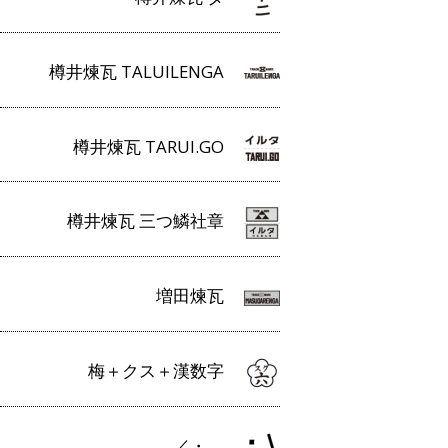
樽井煉瓦 TALUILENGA
樽井煉瓦 TARUI.GO
樽井煉瓦 三つ鱗社章
増田煉瓦
梅＋クス＋漢数字
／・＿