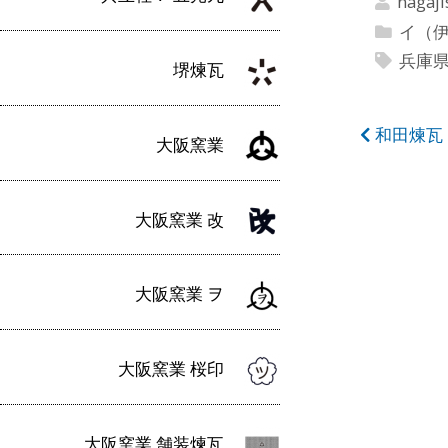
nagaji
イ（
兵庫
堺煉瓦
投
和田煉瓦
大阪窯業
稿
ナ
大阪窯業 改
ビ
ゲ
大阪窯業 ヲ
ー
シ
大阪窯業 桜印
ョ
ン
大阪窯業 舗装煉瓦