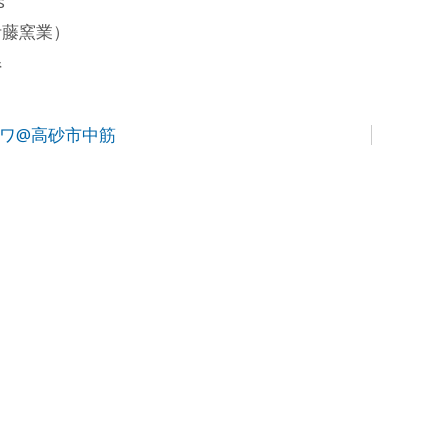
s
伊藤窯業）
県
 ワ@高砂市中筋