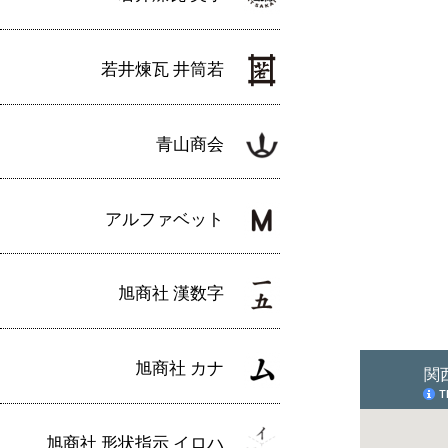
若井煉瓦 井筒若
青山商会
アルファベット
旭商社 漢数字
旭商社 カナ
旭商社 形状指示 イロハ