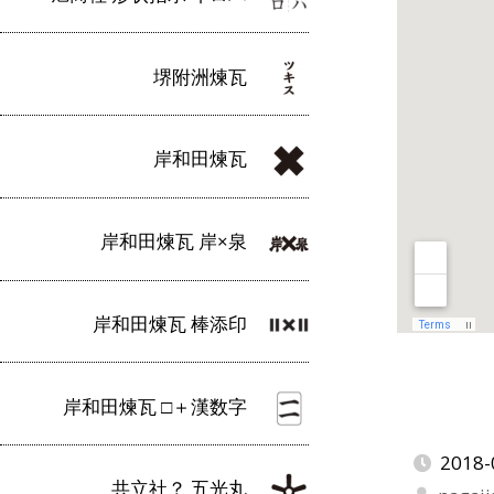
堺附洲煉瓦
岸和田煉瓦
岸和田煉瓦 岸×泉
岸和田煉瓦 棒添印
岸和田煉瓦 □＋漢数字
2018-
共立社？ 五光丸