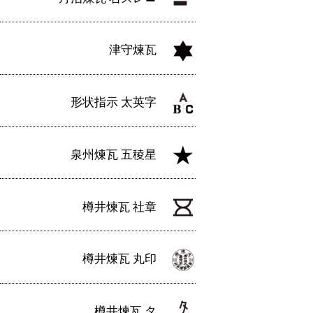
津守煉瓦
形状指示 太英字
泉州煉瓦 五稜星
樽井煉瓦 社章
樽井煉瓦 丸印
樽井煉瓦 タ