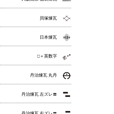
貝塚煉瓦
日本煉瓦
□＋英数字
丹治煉瓦 丸丹
丹治煉瓦 左ズレ〓
丹治煉瓦 右ズレ〓