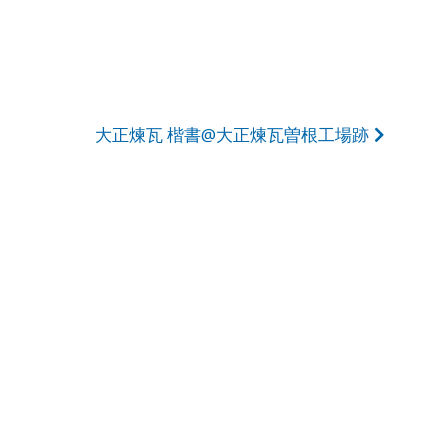
大正煉瓦 楷書@大正煉瓦曽根工場跡