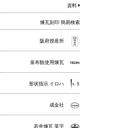
資料
煉瓦刻印 簡易検索
阪府授産所
泉布観使用煉瓦
形状指示 イロハ
成金社
若井煉瓦 英字