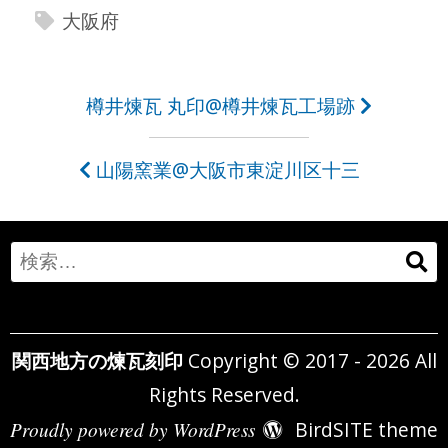
大阪府
投
樽井煉瓦 丸印@樽井煉瓦工場跡
稿
山陽窯業@大阪市東淀川区十三
ナ
ビ
ゲ
Search
ー
for:
シ
関西地方の煉瓦刻印
Copyright © 2017 - 2026 All
ョ
Rights Reserved.
ン
Proudly powered by WordPress
BirdSITE theme