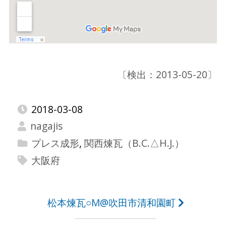
〔検出：2013-05-20〕
2018-03-08
nagajis
プレス成形
,
関西煉瓦（B.C.△H.J.）
大阪府
投
松本煉瓦○M@吹田市清和園町
稿