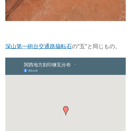
深山第一砲台交通路脇転石
の”五”と同じもの。