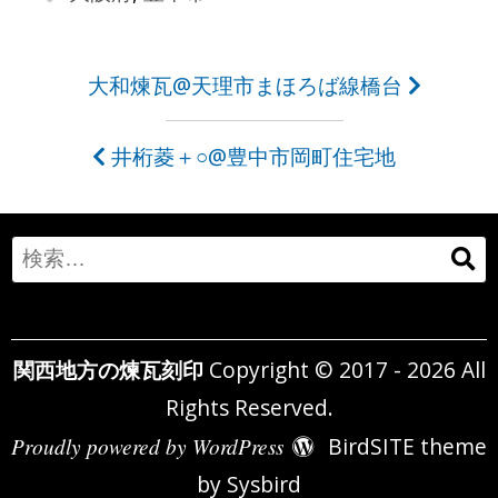
投
大和煉瓦@天理市まほろば線橋台
稿
井桁菱＋○@豊中市岡町住宅地
ナ
ビ
ゲ
Search
ー
for:
シ
関西地方の煉瓦刻印
Copyright © 2017 - 2026 All
ョ
Rights Reserved.
ン
Proudly powered by WordPress
BirdSITE theme
by
Sysbird