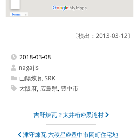
〔検出：2013-03-12〕
2018-03-08
nagajis
山陽煉瓦 SRK
大阪府
,
広島県
,
豊中市
投
吉野煉瓦？太井桁@黒滝村
稿
津守煉瓦 六稜星@豊中市岡町住宅地