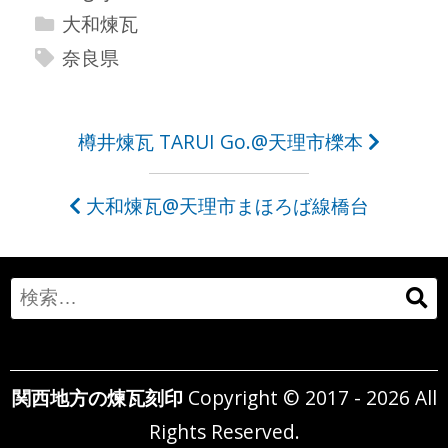
大和煉瓦
奈良県
投
樽井煉瓦 TARUI Go.@天理市櫟本
稿
大和煉瓦@天理市まほろば線橋台
ナ
ビ
ゲ
Search
ー
for:
シ
関西地方の煉瓦刻印
Copyright © 2017 - 2026 All
ョ
Rights Reserved.
ン