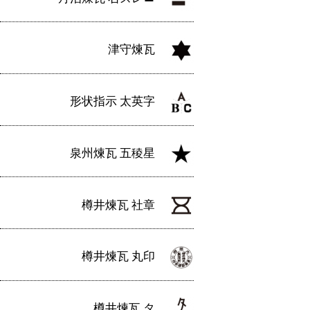
津守煉瓦
形状指示 太英字
泉州煉瓦 五稜星
樽井煉瓦 社章
樽井煉瓦 丸印
樽井煉瓦 タ