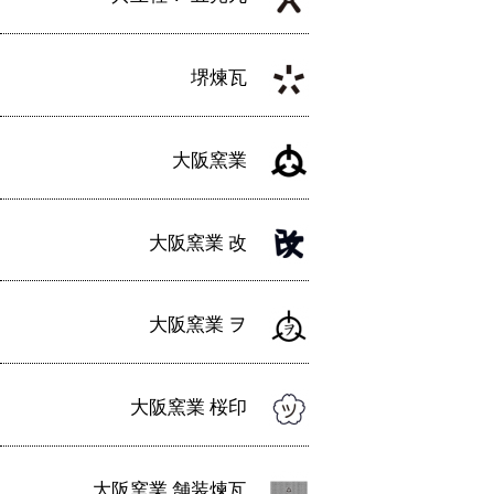
堺煉瓦
大阪窯業
大阪窯業 改
大阪窯業 ヲ
大阪窯業 桜印
大阪窯業 舗装煉瓦