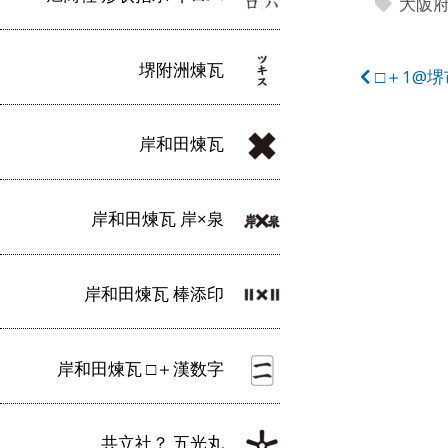
大阪
堺附洲煉瓦
投
□＋1@
稿
岸和田煉瓦
ナ
ビ
岸和田煉瓦 岸×泉
ゲ
ー
岸和田煉瓦 棒添印
シ
ョ
岸和田煉瓦 □＋漢数字
ン
共立社？ 五光丸