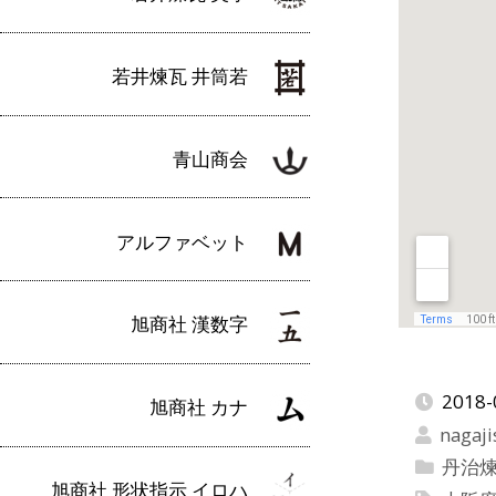
若井煉瓦 井筒若
青山商会
アルファベット
旭商社 漢数字
2018-
旭商社 カナ
nagaji
丹治
旭商社 形状指示 イロハ