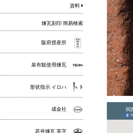
資料
煉瓦刻印 簡易検索
阪府授産所
泉布観使用煉瓦
形状指示 イロハ
成金社
若井煉瓦 英字