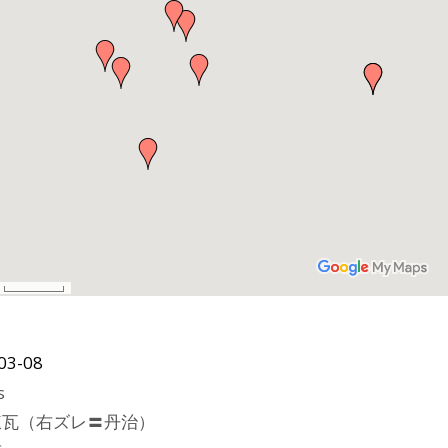
03-08
s
煉瓦（右ズレ〓丹治）