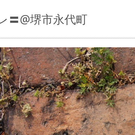
レ〓@堺市永代町