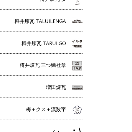
樽井煉瓦 TALUILENGA
樽井煉瓦 TARUI.GO
樽井煉瓦 三つ鱗社章
増田煉瓦
梅＋クス＋漢数字
／・＿