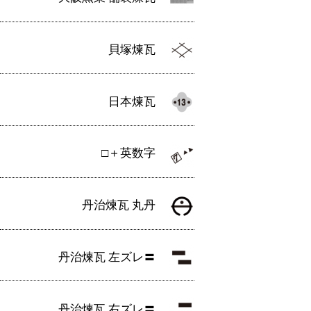
貝塚煉瓦
日本煉瓦
□＋英数字
丹治煉瓦 丸丹
丹治煉瓦 左ズレ〓
丹治煉瓦 右ズレ〓