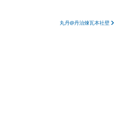
丸丹@丹治煉瓦本社壁