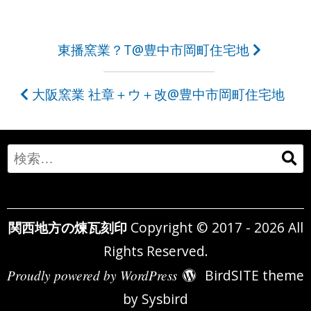
投
東播窯業？T@豊中市岡町住宅地
稿
大阪窯業 社章＋ウ＋改@豊中市岡町住宅地
ナ
ビ
ゲ
Search
ー
for:
シ
関西地方の煉瓦刻印
Copyright © 2017 - 2026 All
ョ
Rights Reserved.
ン
Proudly powered by WordPress
BirdSITE theme
by
Sysbird