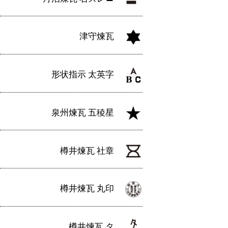
津守煉瓦
形状指示 太英字
泉州煉瓦 五稜星
樽井煉瓦 社章
樽井煉瓦 丸印
樽井煉瓦 タ