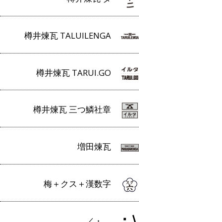
樽井煉瓦 TALUILENGA
樽井煉瓦 TARUI.GO
樽井煉瓦 三つ鱗社章
増田煉瓦
梅＋クス＋漢数字
／・＿