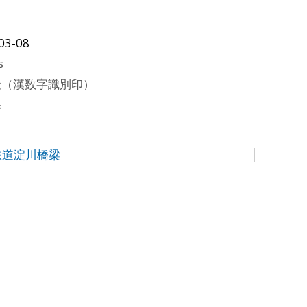
03-08
s
社（漢数字識別印）
県
鉄道淀川橋梁