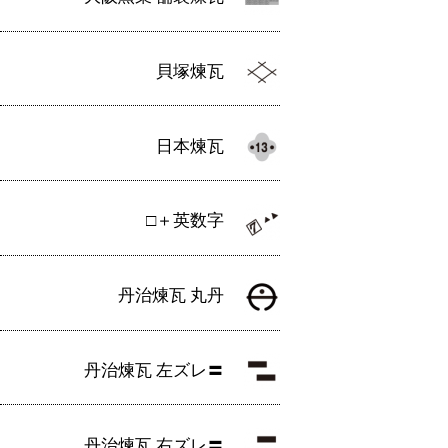
貝塚煉瓦
日本煉瓦
□＋英数字
丹治煉瓦 丸丹
丹治煉瓦 左ズレ〓
丹治煉瓦 右ズレ〓