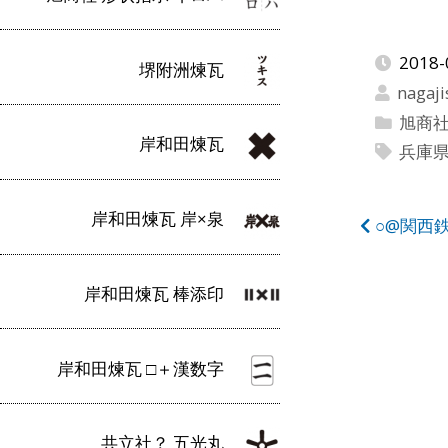
2018-
堺附洲煉瓦
nagaji
旭商
岸和田煉瓦
兵庫
岸和田煉瓦 岸×泉
投
○@関西
稿
岸和田煉瓦 棒添印
ナ
ビ
岸和田煉瓦 □＋漢数字
ゲ
ー
共立社？ 五光丸