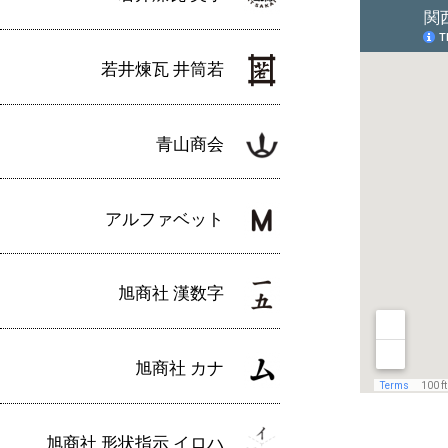
若井煉瓦 井筒若
青山商会
アルファベット
旭商社 漢数字
旭商社 カナ
旭商社 形状指示 イロハ