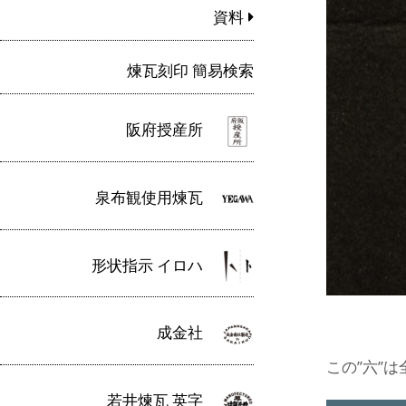
資料
煉瓦刻印 簡易検索
阪府授産所
泉布観使用煉瓦
形状指示 イロハ
成金社
この”六”
若井煉瓦 英字