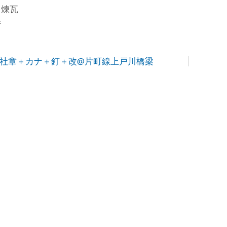
田煉瓦
府
 社章＋カナ＋釘＋改@片町線上戸川橋梁