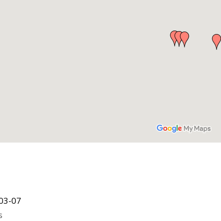
03-07
s