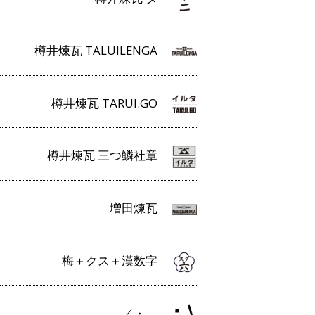
樽井煉瓦 TALUILENGA
樽井煉瓦 TARUI.GO
樽井煉瓦 三つ鱗社章
増田煉瓦
梅＋クス＋漢数字
／・＿