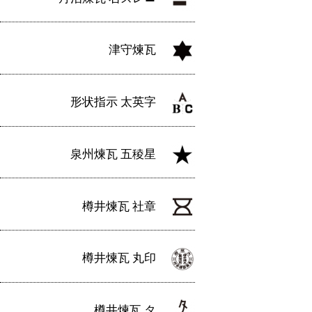
津守煉瓦
形状指示 太英字
泉州煉瓦 五稜星
樽井煉瓦 社章
樽井煉瓦 丸印
樽井煉瓦 タ