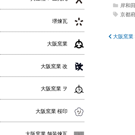
岸和
京都
堺煉瓦
投
大阪窯業
大阪窯業
稿
ナ
大阪窯業 改
ビ
ゲ
大阪窯業 ヲ
ー
シ
大阪窯業 桜印
ョ
ン
大阪窯業 舗装煉瓦