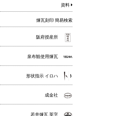
資料
煉瓦刻印 簡易検索
阪府授産所
泉布観使用煉瓦
形状指示 イロハ
成金社
若井煉瓦 英字