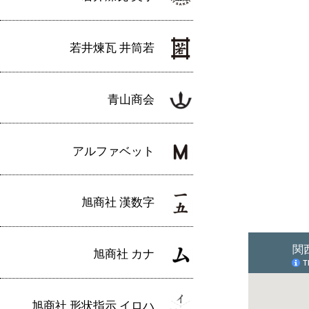
若井煉瓦 井筒若
青山商会
アルファベット
旭商社 漢数字
旭商社 カナ
旭商社 形状指示 イロハ