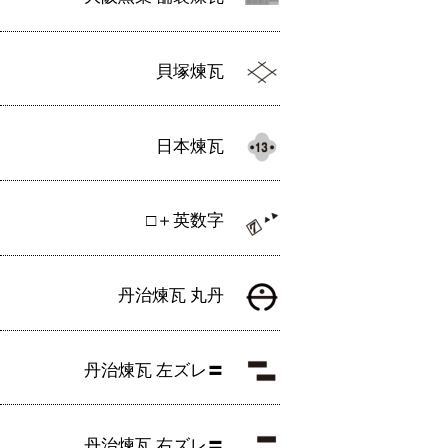
貝塚煉瓦
日本煉瓦
□＋英数字
丹治煉瓦 丸丹
丹治煉瓦 左ズレ〓
丹治煉瓦 右ズレ〓