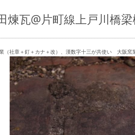
田煉瓦@片町線上戸川橋梁
業（社章＋釘＋カナ＋改）、漢数字十三が共使い 大阪窯