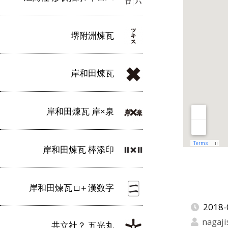
堺附洲煉瓦
岸和田煉瓦
岸和田煉瓦 岸×泉
岸和田煉瓦 棒添印
岸和田煉瓦 □＋漢数字
2018-
nagaji
共立社？ 五光丸