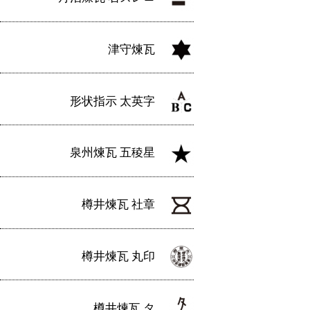
津守煉瓦
形状指示 太英字
泉州煉瓦 五稜星
樽井煉瓦 社章
樽井煉瓦 丸印
樽井煉瓦 タ