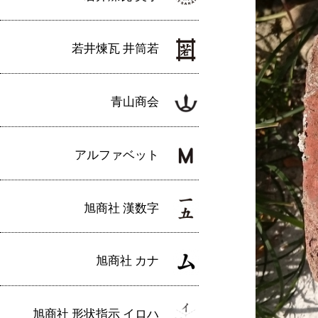
若井煉瓦 井筒若
青山商会
アルファベット
旭商社 漢数字
旭商社 カナ
旭商社 形状指示 イロハ