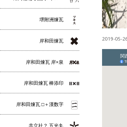
堺附洲煉瓦
2019-0
岸和田煉瓦
岸和田煉瓦 岸×泉
岸和田煉瓦 棒添印
岸和田煉瓦 □＋漢数字
共立社？ 五光丸