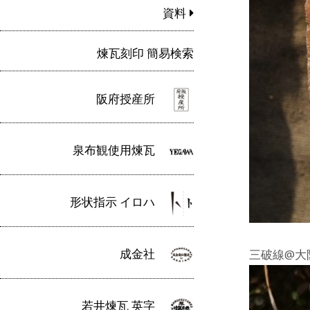
資料
煉瓦刻印 簡易検索
阪府授産所
泉布観使用煉瓦
形状指示 イロハ
成金社
三破線@大
若井煉瓦 英字