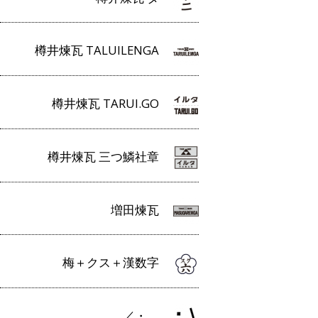
樽井煉瓦 TALUILENGA
樽井煉瓦 TARUI.GO
樽井煉瓦 三つ鱗社章
増田煉瓦
梅＋クス＋漢数字
／・＿