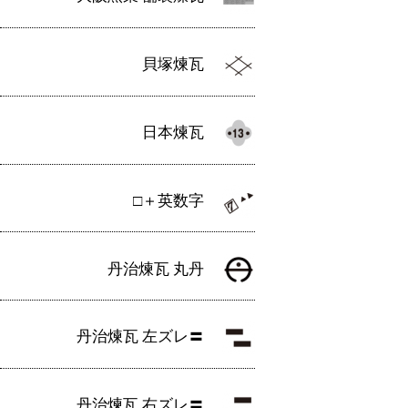
稿
ナ
ビ
貝塚煉瓦
ゲ
ー
日本煉瓦
シ
ョ
□＋英数字
ン
丹治煉瓦 丸丹
丹治煉瓦 左ズレ〓
丹治煉瓦 右ズレ〓