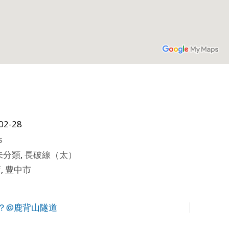
02-28
s
未分類
,
長破線（太）
府
,
豊中市
？@鹿背山隧道