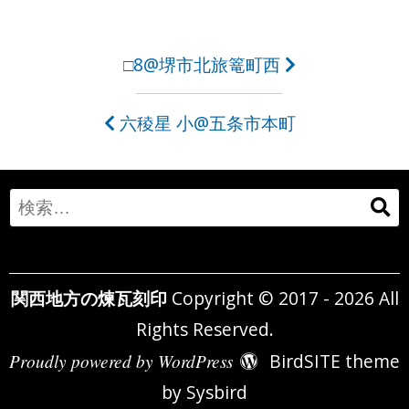
投
□8@堺市北旅篭町西
稿
六稜星 小@五条市本町
ナ
ビ
ゲ
Search
ー
for:
シ
関西地方の煉瓦刻印
Copyright © 2017 - 2026 All
ョ
Rights Reserved.
ン
Proudly powered by WordPress
BirdSITE theme
by
Sysbird