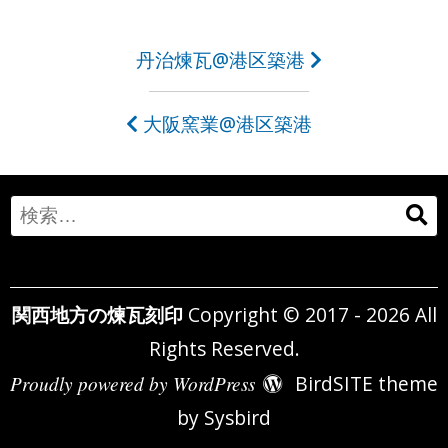
投
丹治煉瓦@港区築港
稿
大阪窯業@港区築港
ナ
ビ
ゲ
Search
ー
for:
シ
関西地方の煉瓦刻印
Copyright © 2017 - 2026 All
ョ
Rights Reserved.
ン
Proudly powered by WordPress
BirdSITE theme
by
Sysbird