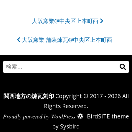
投
大阪窯業@中央区上本町西
稿
大阪窯業 舗装煉瓦@中央区上本町西
ナ
ビ
ゲ
Search
ー
for:
シ
関西地方の煉瓦刻印
Copyright © 2017 - 2026 All
ョ
Rights Reserved.
ン
Proudly powered by WordPress
BirdSITE theme
by
Sysbird