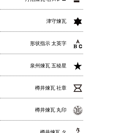
津守煉瓦
形状指示 太英字
泉州煉瓦 五稜星
樽井煉瓦 社章
樽井煉瓦 丸印
樽井煉瓦 タ