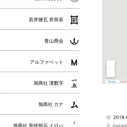
若井煉瓦 井筒若
青山商会
アルファベット
旭商社 漢数字
旭商社 カナ
2018-
旭商社 形状指示 イロハ
nagaji