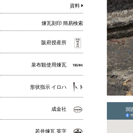
資料
煉瓦刻印 簡易検索
阪府授産所
泉布観使用煉瓦
形状指示 イロハ
成金社
若井煉瓦 英字