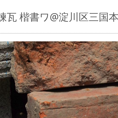
煉瓦 楷書ワ@淀川区三国