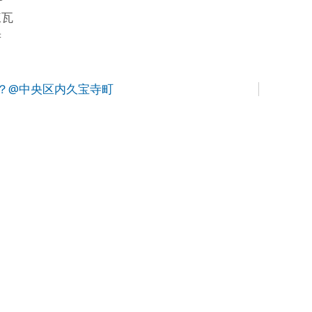
煉瓦
府
？@中央区内久宝寺町