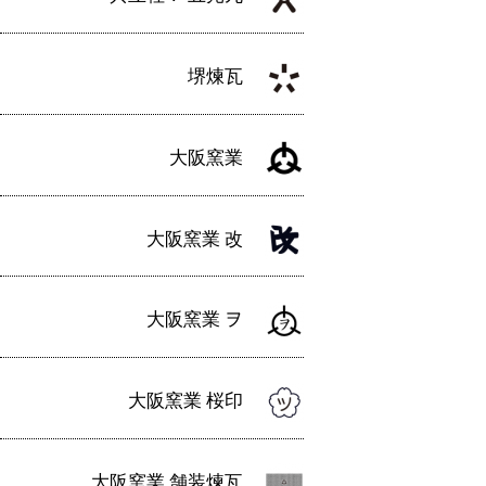
堺煉瓦
大阪窯業
大阪窯業 改
大阪窯業 ヲ
大阪窯業 桜印
大阪窯業 舗装煉瓦