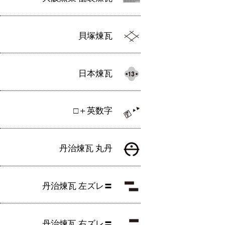
貝塚煉瓦
日本煉瓦
□＋英数字
丹治煉瓦 丸丹
丹治煉瓦 左ズレ〓
丹治煉瓦 右ズレ〓