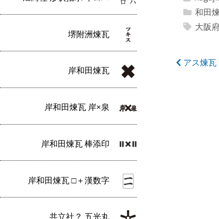
和田
大阪
堺附洲煉瓦
投
アス煉瓦
岸和田煉瓦
稿
ナ
岸和田煉瓦 岸×泉
ビ
ゲ
岸和田煉瓦 棒添印
ー
シ
岸和田煉瓦 □＋漢数字
ョ
ン
共立社？ 五光丸