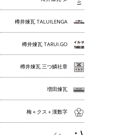
樽井煉瓦 TALUILENGA
樽井煉瓦 TARUI.GO
樽井煉瓦 三つ鱗社章
増田煉瓦
梅＋クス＋漢数字
／・＿