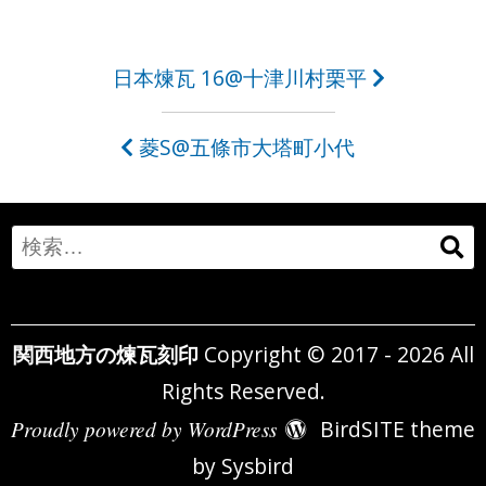
投
日本煉瓦 16@十津川村栗平
稿
菱S@五條市大塔町小代
ナ
ビ
ゲ
Search
ー
for:
シ
関西地方の煉瓦刻印
Copyright © 2017 - 2026 All
ョ
Rights Reserved.
ン
Proudly powered by WordPress
BirdSITE theme
by
Sysbird