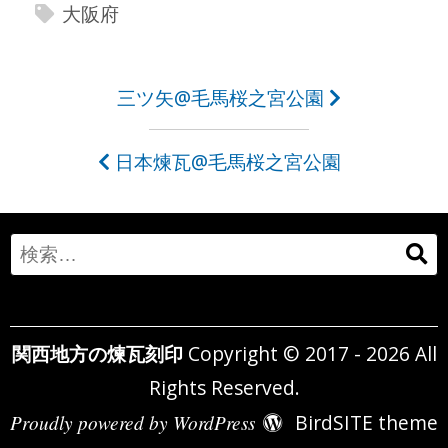
大阪府
投
三ツ矢@毛馬桜之宮公園
稿
日本煉瓦@毛馬桜之宮公園
ナ
ビ
ゲ
Search
ー
for:
シ
関西地方の煉瓦刻印
Copyright © 2017 - 2026 All
ョ
Rights Reserved.
ン
Proudly powered by WordPress
BirdSITE theme